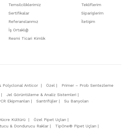
Temsilciliklerimiz
Tekliflerim
Sertifikalar
Siparişlerim
Referanslarımız
İletişim
İş Ortaklığı
Resmi Ticari Kimlik
 Polyclonal Anticor
Özel
Primer – Prob Sentezleme
Jel Görüntüleme & Analiz Sistemleri
PCR Ekipmanları
Santrifüjler
Su Banyoları
Hücre Kültürü
Özel Pipet Uçları
tucu & Dondurucu Raklar
TipOne® Pipet Uçları