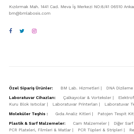
Kızılırmak Mah. 1441 Cad. Meva İş Merkezi NO:8/41 06510 Ank
bm@bmlabosis.com
Özel Sipariş Ürünler:
BM Lab. Hizmetleri
DNA Dizileme 
Laboratuvar Cihazları:
Çalkayıcılar & Vorteksler
Elektro
Kuru Blok Isıtıcılar
Laboratuvar Printerları
Laboratuvar Te
Moleküler Teşhis :
Gıda Analiz Kitleri
Patojen Tespit Kitl
Plastik & Sarf Malzemeler:
Cam Malzemeler
Diğer Sarf
PCR Plateleri, Filmleri & Matlar
PCR Tüpleri & Stripleri
Re