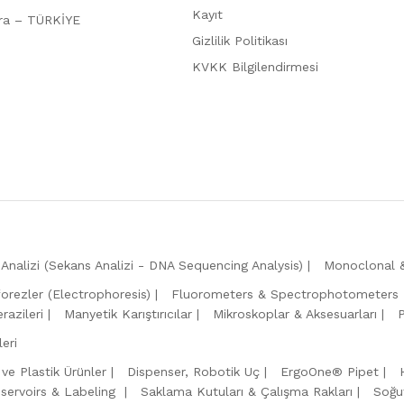
Kayıt
ara – TÜRKİYE
Gizlilik Politikası
KVKK Bilgilendirmesi
Analizi (Sekans Analizi - DNA Sequencing Analysis)
Monoclonal &
forezler (Electrophoresis)
Fluorometers & Spectrophotometers
razileri
Manyetik Karıştırıcılar
Mikroskoplar & Aksesuarları
eri
 ve Plastik Ürünler
Dispenser, Robotik Uç
ErgoOne® Pipet
servoirs & Labeling
Saklama Kutuları & Çalışma Rakları
Soğu