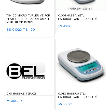
TS-100 MIKRO TÜPLER VE PCR
0,001 HASSAIYETLI
PLATELER IÇIN ÇALKALAMALI
LABORATUVAR TERAZILERI
KURU BLOK ISITICI
LW423i
BS101023 TS-100
0,01 HASSAS TERAZI
0.01G HASSAIYETLI
LABORATUVAR TERAZILERI
MG1003Di
MG2202