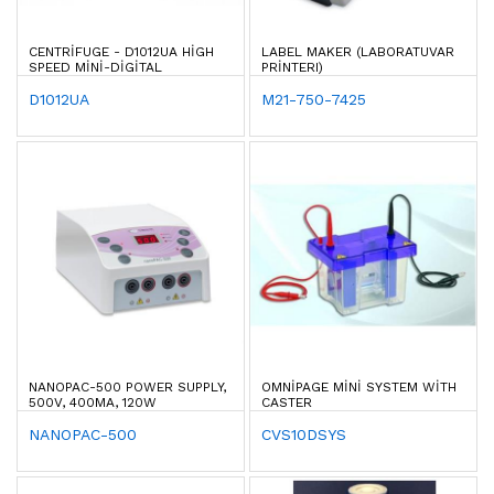
CENTRIFUGE - D1012UA HIGH
LABEL MAKER (LABORATUVAR
SPEED MINI-DIGITAL
PRINTERI)
D1012UA
M21-750-7425
NANOPAC-500 POWER SUPPLY,
OMNIPAGE MINI SYSTEM WITH
500V, 400MA, 120W
CASTER
NANOPAC-500
CVS10DSYS