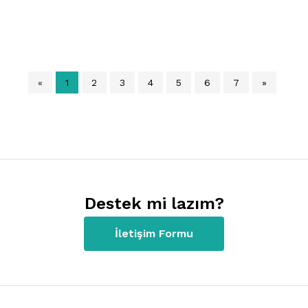
«
1
2
3
4
5
6
7
»
Destek mi lazım?
İletişim Formu