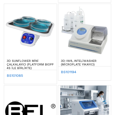
3D SUNFLOWER MINI
3D-IW8, INTELIWASHER
ÇALKALAYICI (PLATFORM BIOPP
(MICROPLATE YIKAYICI)
4S ILE BIRLIKTE)
BS101194
BS101085