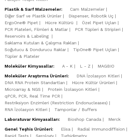
Plastik & Sarf Malzemeler:
Cam Malzemeler
Diğer Sarf ve Plastik Ürünler
Dispenser, Robotik Uç
ErgoOne® Pipet
Hücre Kültürü
Özel Pipet Uçları
PCR Plateleri, Filmleri & Matlar
PCR Tüpleri & Stripleri
Reservoirs & Labeling
Saklama Kutuları & Çalışma Rakları
Soğutucu & Dondurucu Raklar
TipOne® Pipet Uçları
Tüpler & Plateler
Moleküler Kimyasallar:
A - K
L - Z
MAGBIO
Moleküler Araştırma Ürünleri:
DNA İzolasyon Kitleri
DNA RNA Protein Standartları
Hücre Kültür Ürünleri
Microarray & NGS
Protein İzolasyon Kitleri
qPCR, PCR, Real Time PCR
Restriksiyon Enzimleri (Restriction Endonucleases)
RNA İzolasyon Kitleri
Tamponlar / Buffers
Laboratuvar Kimyasalları:
Bioshop Canada
Merck
Genel Teşhis Ürünleri:
Elisa
Radial Immunodiffision
Rapid Tests
Serology
Turbidimetry