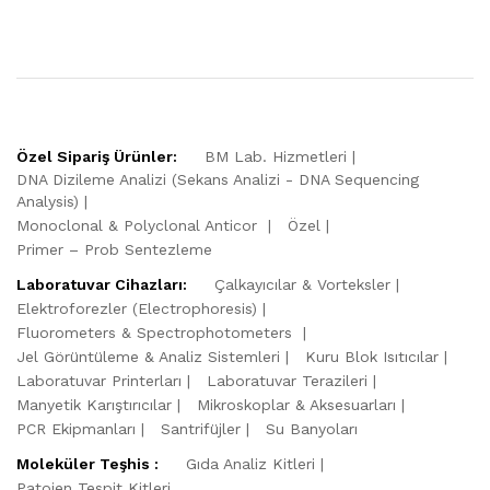
Özel Sipariş Ürünler:
BM Lab. Hizmetleri
DNA Dizileme Analizi (Sekans Analizi - DNA Sequencing
Analysis)
Monoclonal & Polyclonal Anticor
Özel
Primer – Prob Sentezleme
Laboratuvar Cihazları:
Çalkayıcılar & Vorteksler
Elektroforezler (Electrophoresis)
Fluorometers & Spectrophotometers
Jel Görüntüleme & Analiz Sistemleri
Kuru Blok Isıtıcılar
Laboratuvar Printerları
Laboratuvar Terazileri
Manyetik Karıştırıcılar
Mikroskoplar & Aksesuarları
PCR Ekipmanları
Santrifüjler
Su Banyoları
Moleküler Teşhis :
Gıda Analiz Kitleri
Patojen Tespit Kitleri