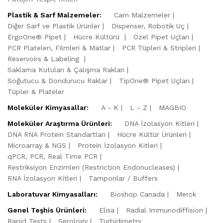
Plastik & Sarf Malzemeler:
Cam Malzemeler
Diğer Sarf ve Plastik Ürünler
Dispenser, Robotik Uç
ErgoOne® Pipet
Hücre Kültürü
Özel Pipet Uçları
PCR Plateleri, Filmleri & Matlar
PCR Tüpleri & Stripleri
Reservoirs & Labeling
Saklama Kutuları & Çalışma Rakları
Soğutucu & Dondurucu Raklar
TipOne® Pipet Uçları
Tüpler & Plateler
Moleküler Kimyasallar:
A - K
L - Z
MAGBIO
Moleküler Araştırma Ürünleri:
DNA İzolasyon Kitleri
DNA RNA Protein Standartları
Hücre Kültür Ürünleri
Microarray & NGS
Protein İzolasyon Kitleri
qPCR, PCR, Real Time PCR
Restriksiyon Enzimleri (Restriction Endonucleases)
RNA İzolasyon Kitleri
Tamponlar / Buffers
Laboratuvar Kimyasalları:
Bioshop Canada
Merck
Genel Teşhis Ürünleri:
Elisa
Radial Immunodiffision
Rapid Tests
Serology
Turbidimetry