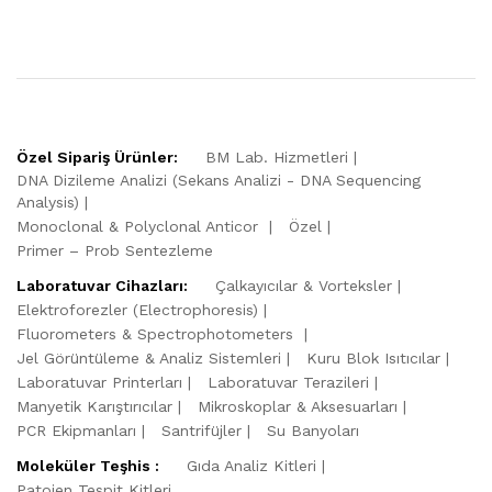
Özel Sipariş Ürünler:
BM Lab. Hizmetleri
DNA Dizileme Analizi (Sekans Analizi - DNA Sequencing
Analysis)
Monoclonal & Polyclonal Anticor
Özel
Primer – Prob Sentezleme
Laboratuvar Cihazları:
Çalkayıcılar & Vorteksler
Elektroforezler (Electrophoresis)
Fluorometers & Spectrophotometers
Jel Görüntüleme & Analiz Sistemleri
Kuru Blok Isıtıcılar
Laboratuvar Printerları
Laboratuvar Terazileri
Manyetik Karıştırıcılar
Mikroskoplar & Aksesuarları
PCR Ekipmanları
Santrifüjler
Su Banyoları
Moleküler Teşhis :
Gıda Analiz Kitleri
Patojen Tespit Kitleri