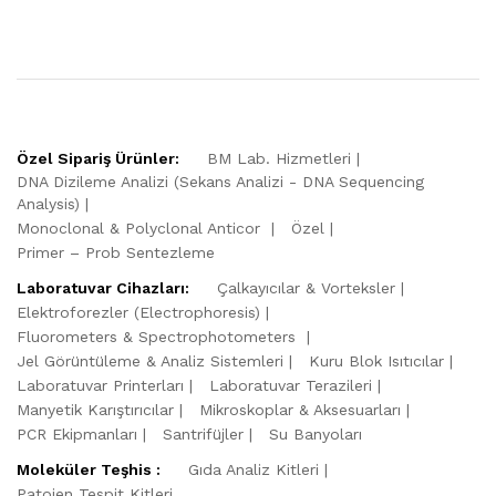
Özel Sipariş Ürünler:
BM Lab. Hizmetleri
DNA Dizileme Analizi (Sekans Analizi - DNA Sequencing
Analysis)
Monoclonal & Polyclonal Anticor
Özel
Primer – Prob Sentezleme
Laboratuvar Cihazları:
Çalkayıcılar & Vorteksler
Elektroforezler (Electrophoresis)
Fluorometers & Spectrophotometers
Jel Görüntüleme & Analiz Sistemleri
Kuru Blok Isıtıcılar
Laboratuvar Printerları
Laboratuvar Terazileri
Manyetik Karıştırıcılar
Mikroskoplar & Aksesuarları
PCR Ekipmanları
Santrifüjler
Su Banyoları
Moleküler Teşhis :
Gıda Analiz Kitleri
Patojen Tespit Kitleri