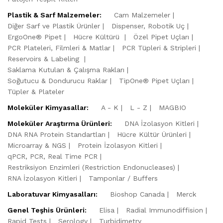
Plastik & Sarf Malzemeler:
Cam Malzemeler
Diğer Sarf ve Plastik Ürünler
Dispenser, Robotik Uç
ErgoOne® Pipet
Hücre Kültürü
Özel Pipet Uçları
PCR Plateleri, Filmleri & Matlar
PCR Tüpleri & Stripleri
Reservoirs & Labeling
Saklama Kutuları & Çalışma Rakları
Soğutucu & Dondurucu Raklar
TipOne® Pipet Uçları
Tüpler & Plateler
Moleküler Kimyasallar:
A - K
L - Z
MAGBIO
Moleküler Araştırma Ürünleri:
DNA İzolasyon Kitleri
DNA RNA Protein Standartları
Hücre Kültür Ürünleri
Microarray & NGS
Protein İzolasyon Kitleri
qPCR, PCR, Real Time PCR
Restriksiyon Enzimleri (Restriction Endonucleases)
RNA İzolasyon Kitleri
Tamponlar / Buffers
Laboratuvar Kimyasalları:
Bioshop Canada
Merck
Genel Teşhis Ürünleri:
Elisa
Radial Immunodiffision
Rapid Tests
Serology
Turbidimetry