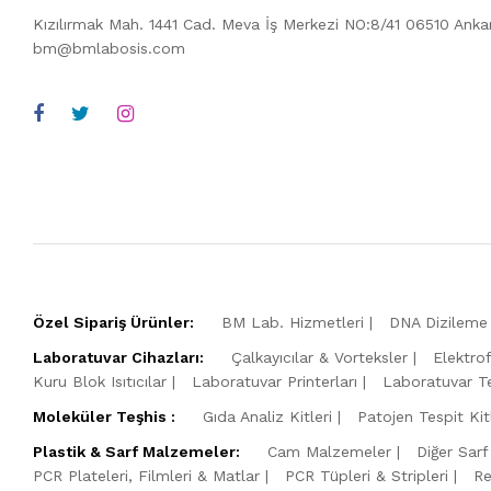
Kızılırmak Mah. 1441 Cad. Meva İş Merkezi NO:8/41 06510 Ank
bm@bmlabosis.com
Özel Sipariş Ürünler:
BM Lab. Hizmetleri
DNA Dizileme 
Laboratuvar Cihazları:
Çalkayıcılar & Vorteksler
Elektro
Kuru Blok Isıtıcılar
Laboratuvar Printerları
Laboratuvar Te
Moleküler Teşhis :
Gıda Analiz Kitleri
Patojen Tespit Kitl
Plastik & Sarf Malzemeler:
Cam Malzemeler
Diğer Sarf
PCR Plateleri, Filmleri & Matlar
PCR Tüpleri & Stripleri
Re