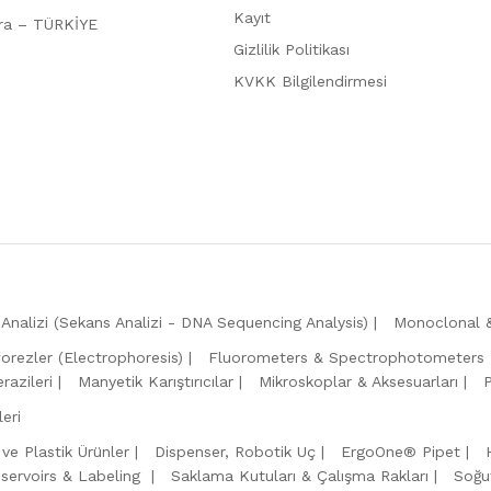
Kayıt
ara – TÜRKİYE
Gizlilik Politikası
KVKK Bilgilendirmesi
Analizi (Sekans Analizi - DNA Sequencing Analysis)
Monoclonal &
forezler (Electrophoresis)
Fluorometers & Spectrophotometers
razileri
Manyetik Karıştırıcılar
Mikroskoplar & Aksesuarları
eri
 ve Plastik Ürünler
Dispenser, Robotik Uç
ErgoOne® Pipet
servoirs & Labeling
Saklama Kutuları & Çalışma Rakları
Soğu