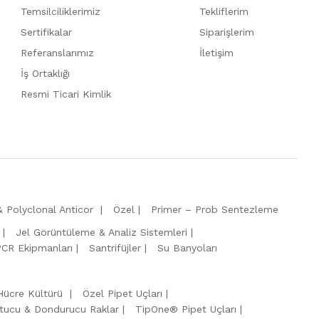
Temsilciliklerimiz
Tekliflerim
Sertifikalar
Siparişlerim
Referanslarımız
İletişim
İş Ortaklığı
Resmi Ticari Kimlik
 Polyclonal Anticor
Özel
Primer – Prob Sentezleme
Jel Görüntüleme & Analiz Sistemleri
PCR Ekipmanları
Santrifüjler
Su Banyoları
Hücre Kültürü
Özel Pipet Uçları
tucu & Dondurucu Raklar
TipOne® Pipet Uçları