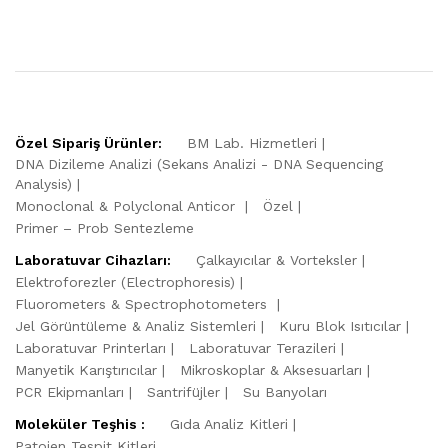
Özel Sipariş Ürünler:
BM Lab. Hizmetleri
DNA Dizileme Analizi (Sekans Analizi - DNA Sequencing
Analysis)
Monoclonal & Polyclonal Anticor
Özel
Primer – Prob Sentezleme
Laboratuvar Cihazları:
Çalkayıcılar & Vorteksler
Elektroforezler (Electrophoresis)
Fluorometers & Spectrophotometers
Jel Görüntüleme & Analiz Sistemleri
Kuru Blok Isıtıcılar
Laboratuvar Printerları
Laboratuvar Terazileri
Manyetik Karıştırıcılar
Mikroskoplar & Aksesuarları
PCR Ekipmanları
Santrifüjler
Su Banyoları
Moleküler Teşhis :
Gıda Analiz Kitleri
Patojen Tespit Kitleri