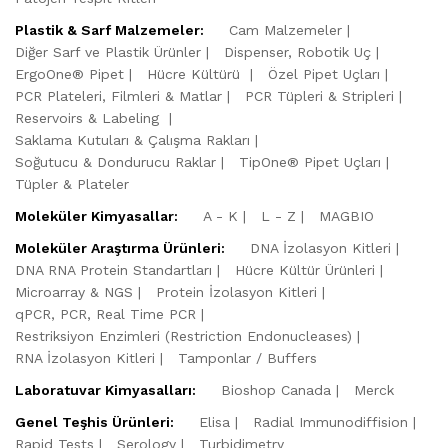
Plastik & Sarf Malzemeler:
Cam Malzemeler
Diğer Sarf ve Plastik Ürünler
Dispenser, Robotik Uç
ErgoOne® Pipet
Hücre Kültürü
Özel Pipet Uçları
PCR Plateleri, Filmleri & Matlar
PCR Tüpleri & Stripleri
Reservoirs & Labeling
Saklama Kutuları & Çalışma Rakları
Soğutucu & Dondurucu Raklar
TipOne® Pipet Uçları
Tüpler & Plateler
Moleküler Kimyasallar:
A - K
L - Z
MAGBIO
Moleküler Araştırma Ürünleri:
DNA İzolasyon Kitleri
DNA RNA Protein Standartları
Hücre Kültür Ürünleri
Microarray & NGS
Protein İzolasyon Kitleri
qPCR, PCR, Real Time PCR
Restriksiyon Enzimleri (Restriction Endonucleases)
RNA İzolasyon Kitleri
Tamponlar / Buffers
Laboratuvar Kimyasalları:
Bioshop Canada
Merck
Genel Teşhis Ürünleri:
Elisa
Radial Immunodiffision
Rapid Tests
Serology
Turbidimetry