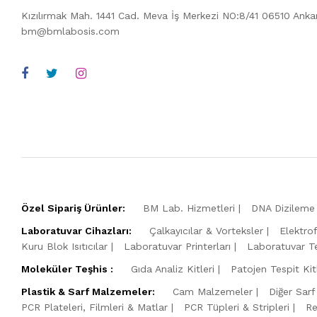
Kızılırmak Mah. 1441 Cad. Meva İş Merkezi NO:8/41 06510 Ank
bm@bmlabosis.com
Özel Sipariş Ürünler:
BM Lab. Hizmetleri
DNA Dizileme 
Laboratuvar Cihazları:
Çalkayıcılar & Vorteksler
Elektro
Kuru Blok Isıtıcılar
Laboratuvar Printerları
Laboratuvar Te
Moleküler Teşhis :
Gıda Analiz Kitleri
Patojen Tespit Kitl
Plastik & Sarf Malzemeler:
Cam Malzemeler
Diğer Sarf
PCR Plateleri, Filmleri & Matlar
PCR Tüpleri & Stripleri
Re