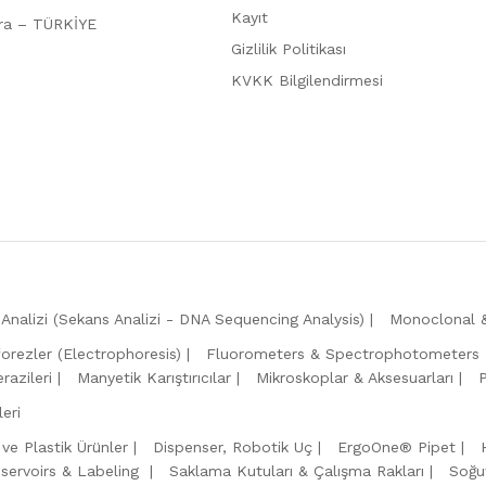
Kayıt
ara – TÜRKİYE
Gizlilik Politikası
KVKK Bilgilendirmesi
Analizi (Sekans Analizi - DNA Sequencing Analysis)
Monoclonal &
forezler (Electrophoresis)
Fluorometers & Spectrophotometers
razileri
Manyetik Karıştırıcılar
Mikroskoplar & Aksesuarları
eri
 ve Plastik Ürünler
Dispenser, Robotik Uç
ErgoOne® Pipet
servoirs & Labeling
Saklama Kutuları & Çalışma Rakları
Soğu