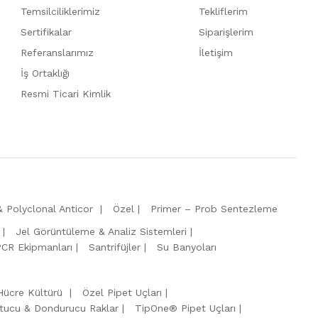
Temsilciliklerimiz
Tekliflerim
Sertifikalar
Siparişlerim
Referanslarımız
İletişim
İş Ortaklığı
Resmi Ticari Kimlik
 Polyclonal Anticor
Özel
Primer – Prob Sentezleme
Jel Görüntüleme & Analiz Sistemleri
PCR Ekipmanları
Santrifüjler
Su Banyoları
Hücre Kültürü
Özel Pipet Uçları
tucu & Dondurucu Raklar
TipOne® Pipet Uçları