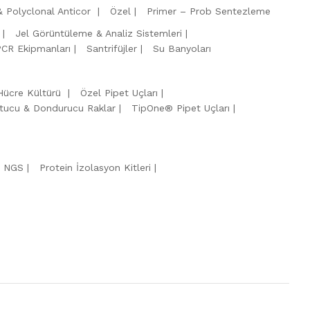
 Polyclonal Anticor
Özel
Primer – Prob Sentezleme
Jel Görüntüleme & Analiz Sistemleri
PCR Ekipmanları
Santrifüjler
Su Banyoları
Hücre Kültürü
Özel Pipet Uçları
tucu & Dondurucu Raklar
TipOne® Pipet Uçları
& NGS
Protein İzolasyon Kitleri