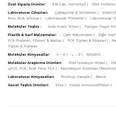
Özel Sipariş Ürünler:
BM Lab. Hizmetleri
DNA Dizileme 
Laboratuvar Cihazları:
Çalkayıcılar & Vorteksler
Elektro
Kuru Blok Isıtıcılar
Laboratuvar Printerları
Laboratuvar Te
Moleküler Teşhis :
Gıda Analiz Kitleri
Patojen Tespit Kitl
Plastik & Sarf Malzemeler:
Cam Malzemeler
Diğer Sarf
PCR Plateleri, Filmleri & Matlar
PCR Tüpleri & Stripleri
Re
Tüpler & Plateler
Moleküler Kimyasallar:
A - K
L - Z
MAGBIO
Moleküler Araştırma Ürünleri:
DNA İzolasyon Kitleri
DN
qPCR, PCR, Real Time PCR
Restriksiyon Enzimleri (Restric
Laboratuvar Kimyasalları:
Bioshop Canada
Merck
Genel Teşhis Ürünleri:
Elisa
Radial Immunodiffision