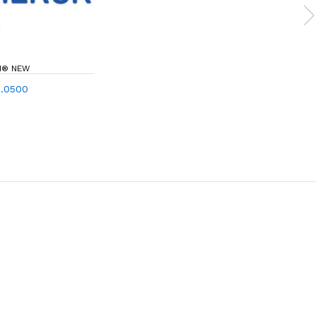
N® NEW
.0500