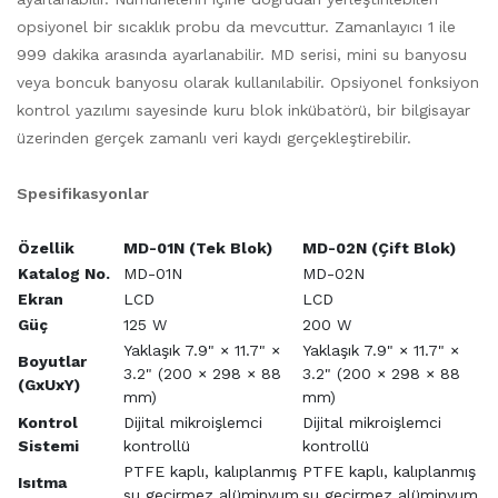
opsiyonel bir sıcaklık probu da mevcuttur. Zamanlayıcı 1 ile
999 dakika arasında ayarlanabilir. MD serisi, mini su banyosu
veya boncuk banyosu olarak kullanılabilir. Opsiyonel fonksiyon
kontrol yazılımı sayesinde kuru blok inkübatörü, bir bilgisayar
üzerinden gerçek zamanlı veri kaydı gerçekleştirebilir.
Spesifikasyonlar
Özellik
MD-01N (Tek Blok)
MD-02N (Çift Blok)
Katalog No.
MD-01N
MD-02N
Ekran
LCD
LCD
Güç
125 W
200 W
Yaklaşık 7.9" × 11.7" ×
Yaklaşık 7.9" × 11.7" ×
Boyutlar
3.2" (200 × 298 × 88
3.2" (200 × 298 × 88
(GxUxY)
mm)
mm)
Kontrol
Dijital mikroişlemci
Dijital mikroişlemci
Sistemi
kontrollü
kontrollü
PTFE kaplı, kalıplanmış
PTFE kaplı, kalıplanmış
Isıtma
su geçirmez alüminyum
su geçirmez alüminyum