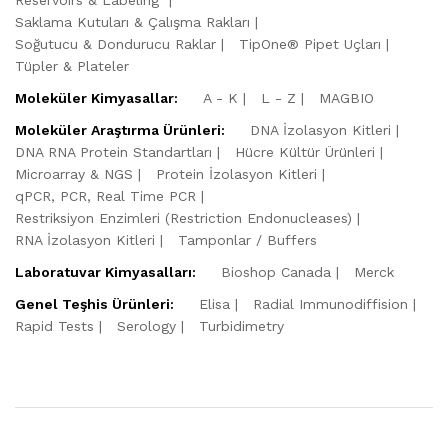
Saklama Kutuları & Çalışma Rakları
Soğutucu & Dondurucu Raklar
TipOne® Pipet Uçları
Tüpler & Plateler
Moleküler Kimyasallar:
A - K
L - Z
MAGBIO
Moleküler Araştırma Ürünleri:
DNA İzolasyon Kitleri
DNA RNA Protein Standartları
Hücre Kültür Ürünleri
Microarray & NGS
Protein İzolasyon Kitleri
qPCR, PCR, Real Time PCR
Restriksiyon Enzimleri (Restriction Endonucleases)
RNA İzolasyon Kitleri
Tamponlar / Buffers
Laboratuvar Kimyasalları:
Bioshop Canada
Merck
Genel Teşhis Ürünleri:
Elisa
Radial Immunodiffision
Rapid Tests
Serology
Turbidimetry