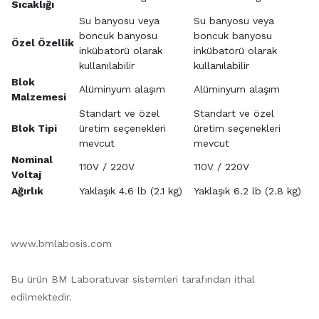
Sıcaklığı
Su banyosu veya
Su banyosu veya
boncuk banyosu
boncuk banyosu
Özel Özellik
inkübatörü olarak
inkübatörü olarak
kullanılabilir
kullanılabilir
Blok
Alüminyum alaşım
Alüminyum alaşım
Malzemesi
Standart ve özel
Standart ve özel
Blok Tipi
üretim seçenekleri
üretim seçenekleri
mevcut
mevcut
Nominal
110V / 220V
110V / 220V
Voltaj
Ağırlık
Yaklaşık 4.6 lb (2.1 kg)
Yaklaşık 6.2 lb (2.8 kg)
www.bmlabosis.com
Bu ürün BM Laboratuvar sistemleri tarafından ithal
edilmektedir.