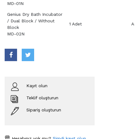
MD-01N
Genius Dry Bath Incubator
/ Dual Block / Without
1 Adet
Aray
Block
MD-02N
Kayıt olun
Teklif oluşturun
Sipariş oluşturun
Hesabınız yok mu?
Şimdi kayıt olun