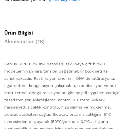
Ürün Bilgisi
Aksesuarlar (18)
Genius Kuru Blok İnkübatörleri, tekli veya çift bloklu
modellerin yanı sıra tam bir değiştirilebilir blok seti ile
sunulmaktadır. Restriksiyon sindirimi, DNA denatürasyonu,
agar eritme, koagülasyon çalışmaları, hibridizasyon ve hot-
start termal döngü reaksiyonları gibi çeşitli uygulamalar için
tasarlanmıştır. Mikroişlemci kontrollü sistem; yüksek
hassasiyetli sıcaklık kontrolü, hızlı ısınma ve mükemmel
sıcaklık stabilitesi sağlar. Sıcaklık, ortam sıcaklığının 5°C
üzeresinden başlayarak 150°C’ye kadar 0,1°C artışlarla
ayarlanabilir. Numunelerin içine doğrudan yerleştirilebilen