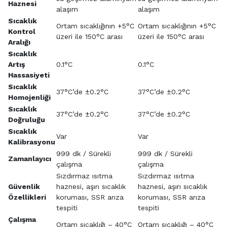
Haznesi
alaşım
alaşım
Sıcaklık
Ortam sıcaklığının +5°C
Ortam sıcaklığının +5°C
Kontrol
üzeri ile 150°C arası
üzeri ile 150°C arası
Aralığı
Sıcaklık
Artış
0.1°C
0.1°C
Hassasiyeti
Sıcaklık
37°C’de ±0.2°C
37°C’de ±0.2°C
Homojenliği
Sıcaklık
37°C’de ±0.2°C
37°C’de ±0.2°C
Doğruluğu
Sıcaklık
Var
Var
Kalibrasyonu
999 dk / Sürekli
999 dk / Sürekli
Zamanlayıcı
çalışma
çalışma
Sızdırmaz ısıtma
Sızdırmaz ısıtma
Güvenlik
haznesi, aşırı sıcaklık
haznesi, aşırı sıcaklık
Özellikleri
koruması, SSR arıza
koruması, SSR arıza
tespiti
tespiti
Çalışma
Ortam sıcaklığı – 40°C
Ortam sıcaklığı – 40°C