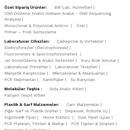
Özel Sipariş Ürünler:
BM Lab. Hizmetleri
DNA Dizileme Analizi (Sekans Analizi - DNA Sequencing
Analysis)
Monoclonal & Polyclonal Anticor
Özel
Primer – Prob Sentezleme
Laboratuvar Cihazları:
Çalkayıcılar & Vorteksler
Elektroforezler (Electrophoresis)
Fluorometers & Spectrophotometers
Jel Görüntüleme & Analiz Sistemleri
Kuru Blok Isıtıcılar
Laboratuvar Printerları
Laboratuvar Terazileri
Manyetik Karıştırıcılar
Mikroskoplar & Aksesuarları
PCR Ekipmanları
Santrifüjler
Su Banyoları
Moleküler Teşhis :
Gıda Analiz Kitleri
Patojen Tespit Kitleri
Plastik & Sarf Malzemeler:
Cam Malzemeler
Diğer Sarf ve Plastik Ürünler
Dispenser, Robotik Uç
ErgoOne® Pipet
Hücre Kültürü
Özel Pipet Uçları
PCR Plateleri, Filmleri & Matlar
PCR Tüpleri & Stripleri
Reservoirs & Labeling