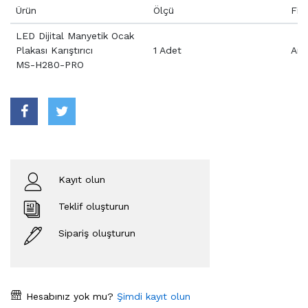
Ürün
Ölçü
Fiy
LED Dijital Manyetik Ocak
Plakası Karıştırıcı
1 Adet
Aray
MS-H280-PRO
Kayıt olun
Teklif oluşturun
Sipariş oluşturun
Hesabınız yok mu?
Şimdi kayıt olun