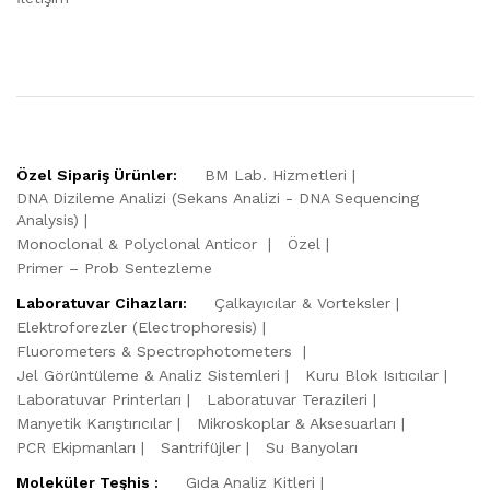
Özel Sipariş Ürünler:
BM Lab. Hizmetleri
DNA Dizileme Analizi (Sekans Analizi - DNA Sequencing
Analysis)
Monoclonal & Polyclonal Anticor
Özel
Primer – Prob Sentezleme
Laboratuvar Cihazları:
Çalkayıcılar & Vorteksler
Elektroforezler (Electrophoresis)
Fluorometers & Spectrophotometers
Jel Görüntüleme & Analiz Sistemleri
Kuru Blok Isıtıcılar
Laboratuvar Printerları
Laboratuvar Terazileri
Manyetik Karıştırıcılar
Mikroskoplar & Aksesuarları
PCR Ekipmanları
Santrifüjler
Su Banyoları
Moleküler Teşhis :
Gıda Analiz Kitleri