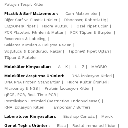
Patojen Tespit Kitleri
Plastik & Sarf Malzemeler:
Cam Malzemeler
Diğer Sarf ve Plastik Ürünler
Dispenser, Robotik Uç
ErgoOne® Pipet
Hücre Kültürü
Özel Pipet Uçları
PCR Plateleri, Filmleri & Matlar
PCR Tüpleri & Stripleri
Reservoirs & Labeling
Saklama Kutuları & Çalışma Rakları
Soğutucu & Dondurucu Raklar
TipOne® Pipet Uçları
Tüpler & Plateler
Moleküler Kimyasallar:
A - K
L - Z
MAGBIO
Moleküler Araştırma Ürünleri:
DNA İzolasyon Kitleri
DNA RNA Protein Standartları
Hücre Kültür Ürünleri
Microarray & NGS
Protein İzolasyon Kitleri
qPCR, PCR, Real Time PCR
Restriksiyon Enzimleri (Restriction Endonucleases)
RNA İzolasyon Kitleri
Tamponlar / Buffers
Laboratuvar Kimyasalları:
Bioshop Canada
Merck
Genel Teşhis Ürünleri:
Elisa
Radial Immunodiffision