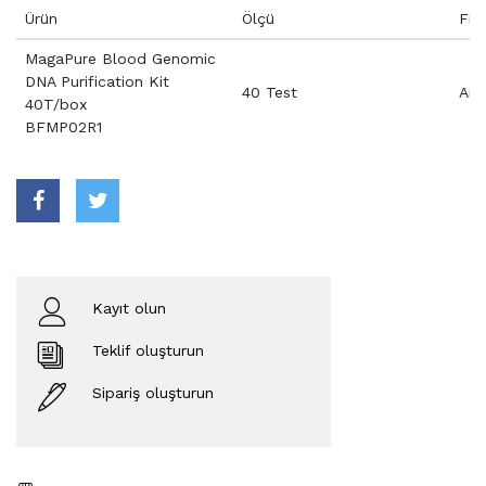
Ürün
Ölçü
Fiy
MagaPure Blood Genomic
DNA Purification Kit
40 Test
Aray
40T/box
BFMP02R1
Kayıt olun
Teklif oluşturun
Sipariş oluşturun