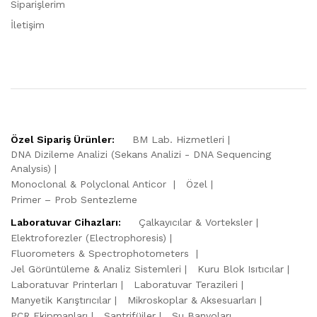
Siparişlerim
İletişim
Özel Sipariş Ürünler:
BM Lab. Hizmetleri
DNA Dizileme Analizi (Sekans Analizi - DNA Sequencing
Analysis)
Monoclonal & Polyclonal Anticor
Özel
Primer – Prob Sentezleme
Laboratuvar Cihazları:
Çalkayıcılar & Vorteksler
Elektroforezler (Electrophoresis)
Fluorometers & Spectrophotometers
Jel Görüntüleme & Analiz Sistemleri
Kuru Blok Isıtıcılar
Laboratuvar Printerları
Laboratuvar Terazileri
Manyetik Karıştırıcılar
Mikroskoplar & Aksesuarları
PCR Ekipmanları
Santrifüjler
Su Banyoları