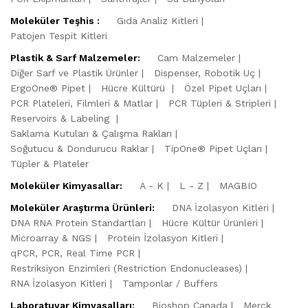
Moleküler Teşhis :
Gıda Analiz Kitleri
Patojen Tespit Kitleri
Plastik & Sarf Malzemeler:
Cam Malzemeler
Diğer Sarf ve Plastik Ürünler
Dispenser, Robotik Uç
ErgoOne® Pipet
Hücre Kültürü
Özel Pipet Uçları
PCR Plateleri, Filmleri & Matlar
PCR Tüpleri & Stripleri
Reservoirs & Labeling
Saklama Kutuları & Çalışma Rakları
Soğutucu & Dondurucu Raklar
TipOne® Pipet Uçları
Tüpler & Plateler
Moleküler Kimyasallar:
A - K
L - Z
MAGBIO
Moleküler Araştırma Ürünleri:
DNA İzolasyon Kitleri
DNA RNA Protein Standartları
Hücre Kültür Ürünleri
Microarray & NGS
Protein İzolasyon Kitleri
qPCR, PCR, Real Time PCR
Restriksiyon Enzimleri (Restriction Endonucleases)
RNA İzolasyon Kitleri
Tamponlar / Buffers
Laboratuvar Kimyasalları:
Bioshop Canada
Merck