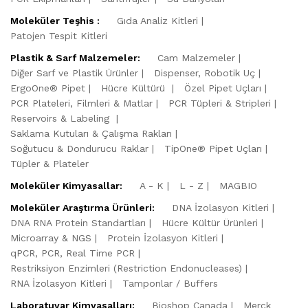
Moleküler Teşhis :
Gıda Analiz Kitleri
Patojen Tespit Kitleri
Plastik & Sarf Malzemeler:
Cam Malzemeler
Diğer Sarf ve Plastik Ürünler
Dispenser, Robotik Uç
ErgoOne® Pipet
Hücre Kültürü
Özel Pipet Uçları
PCR Plateleri, Filmleri & Matlar
PCR Tüpleri & Stripleri
Reservoirs & Labeling
Saklama Kutuları & Çalışma Rakları
Soğutucu & Dondurucu Raklar
TipOne® Pipet Uçları
Tüpler & Plateler
Moleküler Kimyasallar:
A - K
L - Z
MAGBIO
Moleküler Araştırma Ürünleri:
DNA İzolasyon Kitleri
DNA RNA Protein Standartları
Hücre Kültür Ürünleri
Microarray & NGS
Protein İzolasyon Kitleri
qPCR, PCR, Real Time PCR
Restriksiyon Enzimleri (Restriction Endonucleases)
RNA İzolasyon Kitleri
Tamponlar / Buffers
Laboratuvar Kimyasalları:
Bioshop Canada
Merck