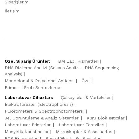
Siparişlerim
İletişim
Özel Sipariş Ürünler:
BM Lab. Hizmetleri
DNA Dizileme Analizi (Sekans Analizi - DNA Sequencing
Analysis)
Monoclonal & Polyclonal Anticor
Özel
Primer – Prob Sentezleme
Laboratuvar Cihazları:
Çalkayıcılar & Vorteksler
Elektroforezler (Electrophoresis)
Fluorometers & Spectrophotometers
Jel Görüntüleme & Analiz Sistemleri
Kuru Blok Isıtıcılar
Laboratuvar Printerları
Laboratuvar Terazileri
Manyetik Karıştırıcılar
Mikroskoplar & Aksesuarları
PCR Ekipmanları
Santrifüjler
Su Banyoları