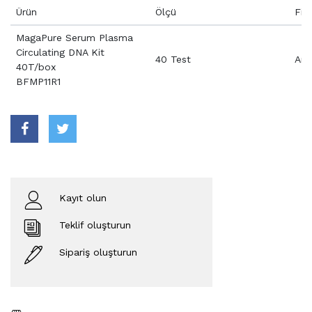
Ürün
Ölçü
Fiy
MagaPure Serum Plasma
Circulating DNA Kit
40 Test
Aray
40T/box
BFMP11R1
Kayıt olun
Teklif oluşturun
Sipariş oluşturun