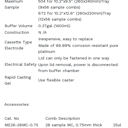
Maximum
504 for 10.2"x9.5" (260x240mm)Tray
Sample
(9x56 sample combs)
672 for 10.2"x12.6" (260x320mm)Tray
(12x56 sample combs)
Buffer Volume
0.37gal (1400ml)
Construction
N /A
Inexpensive, easy to replace
Cassette Type
Made of 99.99% corrosion resistant pure
Electrode
platinum
Lid can only be fastened in one way
Electrical Safety
Upon lid removal, power is disconnected
from buffer chamber
Rapid Casting
Use flexible caster
Gel
Accessories
Cat. No
Comb Description
ME26-28MC-0.75
28 sample MC, 0.75mm thick
25ul