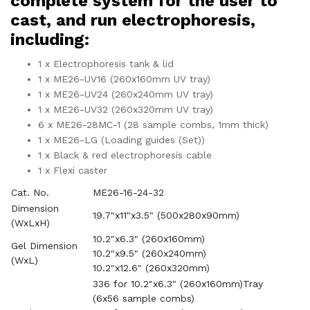
complete system for the user to
cast, and run electrophoresis,
including:
1 x Electrophoresis tank & lid
1 x ME26-UV16 (260x160mm UV tray)
1 x ME26-UV24 (260x240mm UV tray)
1 x ME26-UV32 (260x320mm UV tray)
6 x ME26-28MC-1 (28 sample combs, 1mm thick)
1 x ME26-LG (Loading guides (Set))
1 x Black & red electrophoresis cable
1 x Flexi caster
Cat. No.
ME26-16-24-32
Dimension
19.7"x11"x3.5" (500x280x90mm)
(WxLxH)
10.2"x6.3" (260x160mm)
Gel Dimension
10.2"x9.5" (260x240mm)
(WxL)
10.2"x12.6" (260x320mm)
336 for 10.2"x6.3" (260x160mm)Tray
(6x56 sample combs)