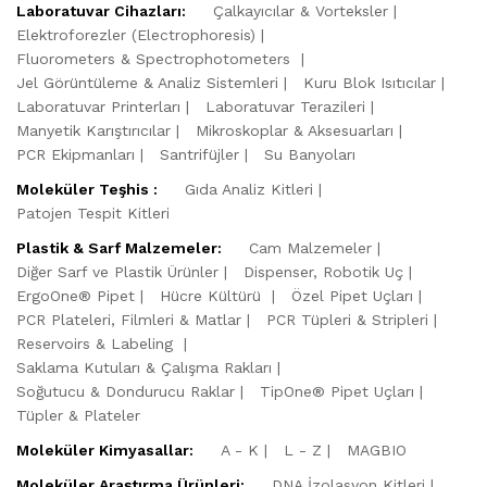
Laboratuvar Cihazları:
Çalkayıcılar & Vorteksler
Elektroforezler (Electrophoresis)
Fluorometers & Spectrophotometers
Jel Görüntüleme & Analiz Sistemleri
Kuru Blok Isıtıcılar
Laboratuvar Printerları
Laboratuvar Terazileri
Manyetik Karıştırıcılar
Mikroskoplar & Aksesuarları
PCR Ekipmanları
Santrifüjler
Su Banyoları
Moleküler Teşhis :
Gıda Analiz Kitleri
Patojen Tespit Kitleri
Plastik & Sarf Malzemeler:
Cam Malzemeler
Diğer Sarf ve Plastik Ürünler
Dispenser, Robotik Uç
ErgoOne® Pipet
Hücre Kültürü
Özel Pipet Uçları
PCR Plateleri, Filmleri & Matlar
PCR Tüpleri & Stripleri
Reservoirs & Labeling
Saklama Kutuları & Çalışma Rakları
Soğutucu & Dondurucu Raklar
TipOne® Pipet Uçları
Tüpler & Plateler
Moleküler Kimyasallar:
A - K
L - Z
MAGBIO
Moleküler Araştırma Ürünleri:
DNA İzolasyon Kitleri