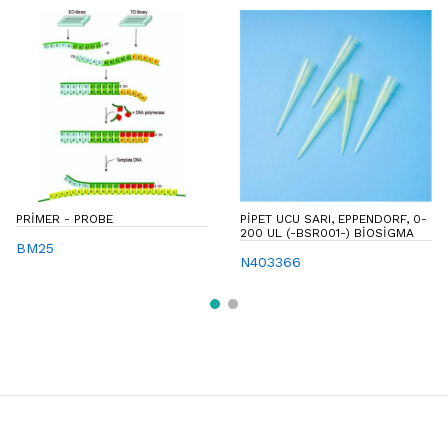
PRIMER - PROBE
PIPET UCU SARI, EPPENDORF, 0-
200 UL (-BSR001-) BIOSIGMA
BM25
N403366