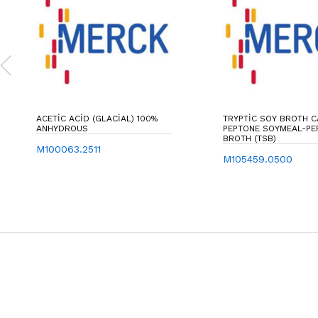
ACETIC ACID (GLACIAL) 100%
TRYPTIC SOY BROTH C
ANHYDROUS
PEPTONE SOYMEAL-PE
BROTH (TSB)
M100063.2511
M105459.0500