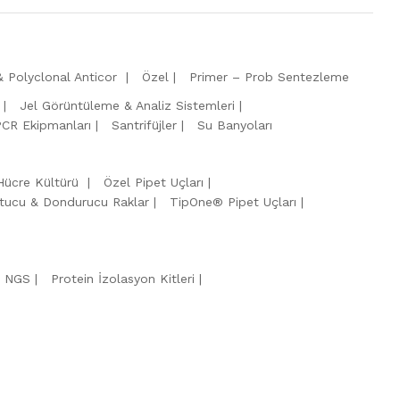
 Polyclonal Anticor
Özel
Primer – Prob Sentezleme
Jel Görüntüleme & Analiz Sistemleri
PCR Ekipmanları
Santrifüjler
Su Banyoları
Hücre Kültürü
Özel Pipet Uçları
tucu & Dondurucu Raklar
TipOne® Pipet Uçları
& NGS
Protein İzolasyon Kitleri