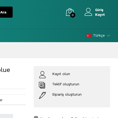
Giriş
Kayıt
0
Türkçe
lue
Kayıt olun
Teklif oluşturun
Sipariş oluşturun
ar