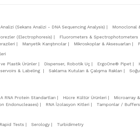
Analizi (Sekans Analizi - DNA Sequencing Analysis)
Monoclonal &
forezler (Electrophoresis)
Fluorometers & Spectrophotometers
razileri
Manyetik Karıştırıcılar
Mikroskoplar & Aksesuarları
eri
 ve Plastik Ürünler
Dispenser, Robotik Uç
ErgoOne® Pipet
servoirs & Labeling
Saklama Kutuları & Çalışma Rakları
Soğu
A RNA Protein Standartları
Hücre Kültür Ürünleri
Microarray 
tion Endonucleases)
RNA İzolasyon Kitleri
Tamponlar / Buffers
Rapid Tests
Serology
Turbidimetry