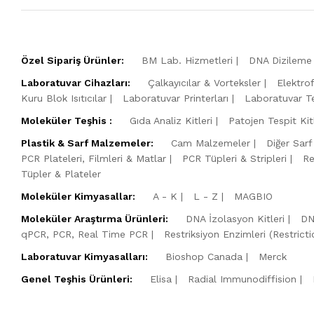
Özel Sipariş Ürünler:
BM Lab. Hizmetleri
DNA Dizileme 
Laboratuvar Cihazları:
Çalkayıcılar & Vorteksler
Elektro
Kuru Blok Isıtıcılar
Laboratuvar Printerları
Laboratuvar Te
Moleküler Teşhis :
Gıda Analiz Kitleri
Patojen Tespit Kitl
Plastik & Sarf Malzemeler:
Cam Malzemeler
Diğer Sarf
PCR Plateleri, Filmleri & Matlar
PCR Tüpleri & Stripleri
Re
Tüpler & Plateler
Moleküler Kimyasallar:
A - K
L - Z
MAGBIO
Moleküler Araştırma Ürünleri:
DNA İzolasyon Kitleri
DN
qPCR, PCR, Real Time PCR
Restriksiyon Enzimleri (Restric
Laboratuvar Kimyasalları:
Bioshop Canada
Merck
Genel Teşhis Ürünleri:
Elisa
Radial Immunodiffision