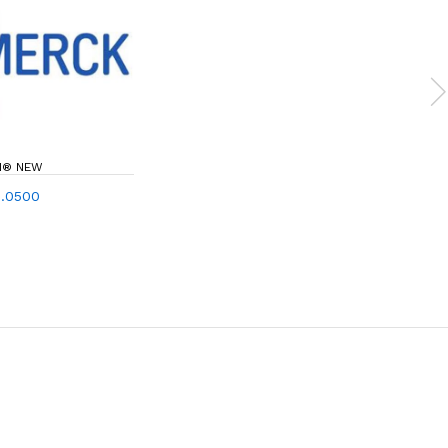
N® NEW
.0500