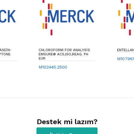
ASEIN-
CHLOROFORM FOR ANALYSIS
ENTELLA
PTONE
EMSURE® ACS,ISO,REAG. PH
EUR
M107961
M102445.2500
Destek mi lazım?