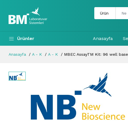
Ürünler
Anasayfa
Se
Anasayfa
A - K
A - K
MBEC AssayTM Kit: 96 well base