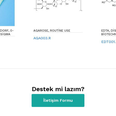
NDORF, 0-
AGAROSE, ROUTINE USE
EDTA, DI
OSIGMA
BIOTECH
AGA003.R
EDT001
Destek mi lazım?
İletişim Formu