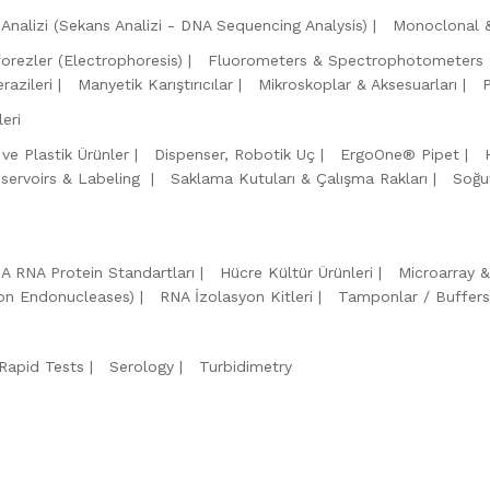
Analizi (Sekans Analizi - DNA Sequencing Analysis)
Monoclonal &
forezler (Electrophoresis)
Fluorometers & Spectrophotometers
razileri
Manyetik Karıştırıcılar
Mikroskoplar & Aksesuarları
eri
 ve Plastik Ürünler
Dispenser, Robotik Uç
ErgoOne® Pipet
servoirs & Labeling
Saklama Kutuları & Çalışma Rakları
Soğu
A RNA Protein Standartları
Hücre Kültür Ürünleri
Microarray 
tion Endonucleases)
RNA İzolasyon Kitleri
Tamponlar / Buffers
Rapid Tests
Serology
Turbidimetry