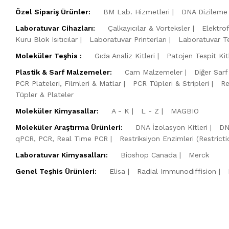
Özel Sipariş Ürünler:
BM Lab. Hizmetleri
DNA Dizileme 
Laboratuvar Cihazları:
Çalkayıcılar & Vorteksler
Elektro
Kuru Blok Isıtıcılar
Laboratuvar Printerları
Laboratuvar Te
Moleküler Teşhis :
Gıda Analiz Kitleri
Patojen Tespit Kitl
Plastik & Sarf Malzemeler:
Cam Malzemeler
Diğer Sarf
PCR Plateleri, Filmleri & Matlar
PCR Tüpleri & Stripleri
Re
Tüpler & Plateler
Moleküler Kimyasallar:
A - K
L - Z
MAGBIO
Moleküler Araştırma Ürünleri:
DNA İzolasyon Kitleri
DN
qPCR, PCR, Real Time PCR
Restriksiyon Enzimleri (Restric
Laboratuvar Kimyasalları:
Bioshop Canada
Merck
Genel Teşhis Ürünleri:
Elisa
Radial Immunodiffision