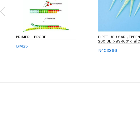
PRIMER - PROBE
PIPET UCU SARI, EPPE
200 UL (-BSR001-) BI
BM25
N403366