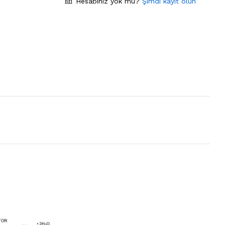
Hesabınız yok mu?
Şimdi kayıt olun