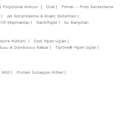
 Polyclonal Anticor
Özel
Primer – Prob Sentezleme
Jel Görüntüleme & Analiz Sistemleri
PCR Ekipmanları
Santrifüjler
Su Banyoları
Hücre Kültürü
Özel Pipet Uçları
tucu & Dondurucu Raklar
TipOne® Pipet Uçları
& NGS
Protein İzolasyon Kitleri