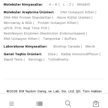
Moleküler Kimyasallar:
A - K
L - Z
MAGBIO
Moleküler Araştırma Ürünleri:
DNA İzolasyon Kitleri
DNA RNA Protein Standartları
Hücre Kültür Ürünleri
Microarray & NGS
Protein İzolasyon Kitleri
qPCR, PCR, Real Time PCR
Restriksiyon Enzimleri (Restriction Endonucleases)
RNA İzolasyon Kitleri
Tamponlar / Buffers
Laboratuvar Kimyasalları:
Bioshop Canada
Merck
Genel Teşhis Ürünleri:
Elisa
Radial Immunodiffision
Rapid Tests
Serology
Turbidimetry
©2026 BM Yazılım Danış. ve Lab. Sis. Ltd. Şti. Tüm Hakları
Saklıdır.
Powered by
VitaSoft