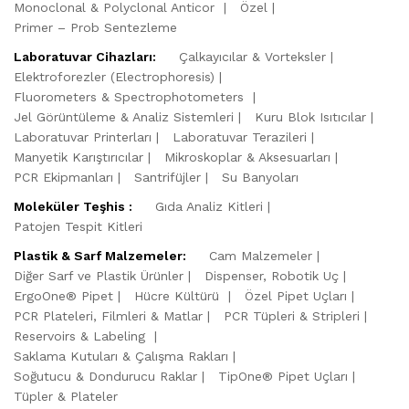
Monoclonal & Polyclonal Anticor
Özel
Primer – Prob Sentezleme
Laboratuvar Cihazları:
Çalkayıcılar & Vorteksler
Elektroforezler (Electrophoresis)
Fluorometers & Spectrophotometers
Jel Görüntüleme & Analiz Sistemleri
Kuru Blok Isıtıcılar
Laboratuvar Printerları
Laboratuvar Terazileri
Manyetik Karıştırıcılar
Mikroskoplar & Aksesuarları
PCR Ekipmanları
Santrifüjler
Su Banyoları
Moleküler Teşhis :
Gıda Analiz Kitleri
Patojen Tespit Kitleri
Plastik & Sarf Malzemeler:
Cam Malzemeler
Diğer Sarf ve Plastik Ürünler
Dispenser, Robotik Uç
ErgoOne® Pipet
Hücre Kültürü
Özel Pipet Uçları
PCR Plateleri, Filmleri & Matlar
PCR Tüpleri & Stripleri
Reservoirs & Labeling
Saklama Kutuları & Çalışma Rakları
Soğutucu & Dondurucu Raklar
TipOne® Pipet Uçları
Tüpler & Plateler