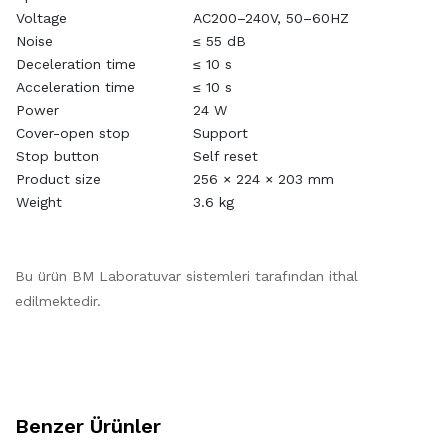
Voltage
AC200–240V, 50–60HZ
Noise
≤ 55 dB
Deceleration time
≤ 10 s
Acceleration time
≤ 10 s
Power
24 W
Cover-open stop
Support
Stop button
Self reset
Product size
256 × 224 × 203 mm
Weight
3.6 kg
Bu ürün BM Laboratuvar sistemleri tarafından ithal
edilmektedir.
Benzer Ürünler