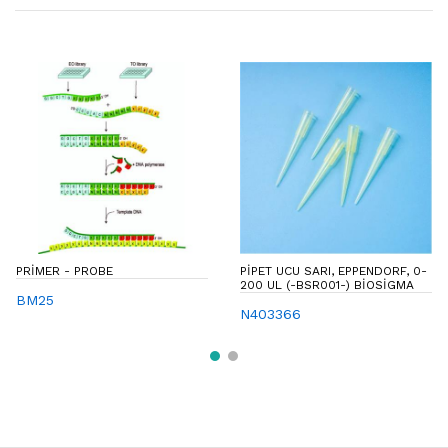
PRIMER - PROBE
PIPET UCU SARI, EPPENDORF, 0-
200 UL (-BSR001-) BIOSIGMA
BM25
N403366