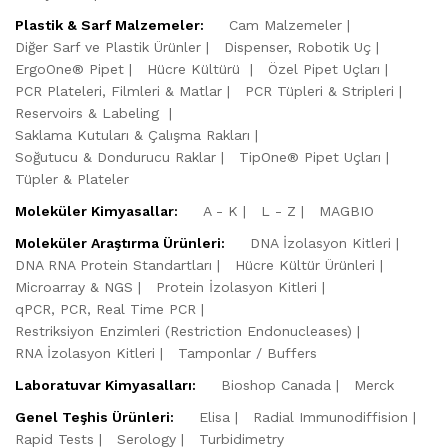
Plastik & Sarf Malzemeler:
Cam Malzemeler
Diğer Sarf ve Plastik Ürünler
Dispenser, Robotik Uç
ErgoOne® Pipet
Hücre Kültürü
Özel Pipet Uçları
PCR Plateleri, Filmleri & Matlar
PCR Tüpleri & Stripleri
Reservoirs & Labeling
Saklama Kutuları & Çalışma Rakları
Soğutucu & Dondurucu Raklar
TipOne® Pipet Uçları
Tüpler & Plateler
Moleküler Kimyasallar:
A - K
L - Z
MAGBIO
Moleküler Araştırma Ürünleri:
DNA İzolasyon Kitleri
DNA RNA Protein Standartları
Hücre Kültür Ürünleri
Microarray & NGS
Protein İzolasyon Kitleri
qPCR, PCR, Real Time PCR
Restriksiyon Enzimleri (Restriction Endonucleases)
RNA İzolasyon Kitleri
Tamponlar / Buffers
Laboratuvar Kimyasalları:
Bioshop Canada
Merck
Genel Teşhis Ürünleri:
Elisa
Radial Immunodiffision
Rapid Tests
Serology
Turbidimetry