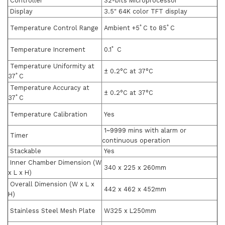
Controller
32-bits Microprocessor
Display
3.5" 64K color TFT display
Temperature Control Range
Ambient +5ﾟC to 85ﾟC
Temperature Increment
0.1ﾟ C
Temperature Uniformity at
± 0.2°C at 37°C
37ﾟC
Temperature Accuracy at
± 0.2°C at 37°C
37ﾟC
Temperature Calibration
Yes
1~9999 mins with alarm or
Timer
continuous operation
Stackable
Yes
Inner Chamber Dimension (W
340 x 225 x 260mm
x L x H)
Overall Dimension (W x L x
442 x 462 x 452mm
H)
Stainless Steel Mesh Plate
W325 x L250mm