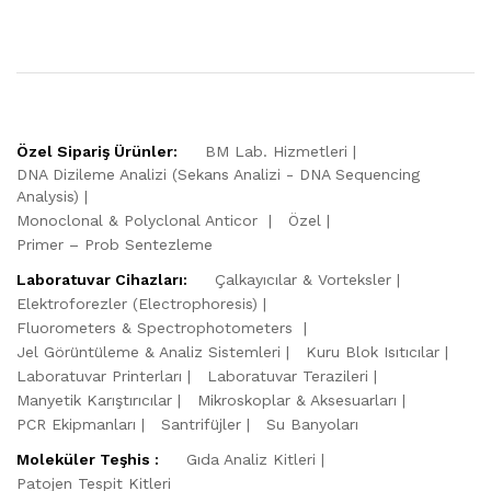
Özel Sipariş Ürünler:
BM Lab. Hizmetleri
DNA Dizileme Analizi (Sekans Analizi - DNA Sequencing
Analysis)
Monoclonal & Polyclonal Anticor
Özel
Primer – Prob Sentezleme
Laboratuvar Cihazları:
Çalkayıcılar & Vorteksler
Elektroforezler (Electrophoresis)
Fluorometers & Spectrophotometers
Jel Görüntüleme & Analiz Sistemleri
Kuru Blok Isıtıcılar
Laboratuvar Printerları
Laboratuvar Terazileri
Manyetik Karıştırıcılar
Mikroskoplar & Aksesuarları
PCR Ekipmanları
Santrifüjler
Su Banyoları
Moleküler Teşhis :
Gıda Analiz Kitleri
Patojen Tespit Kitleri