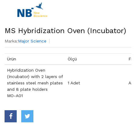
MS Hybridization Oven (Incubator)
Marka:
Major Science
Ürün
Ölçü
Fiy
Hybridization Oven
(Incubator) with 2 layers of
stainless steel mesh plates
1 Adet
Aray
and 8 plate holders
MO-A01