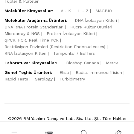
Tüpler & Plateler
Moleküler Kimyasallar:
A - K
L - Z
MAGBIO
Moleküler Araştırma Ürünleri:
DNA İzolasyon Kitleri
DNA RNA Protein Standartları
Hücre Kültür Ürünleri
Microarray & NGS
Protein İzolasyon Kitleri
qPCR, PCR, Real Time PCR
Restriksiyon Enzimleri (Restriction Endonucleases)
RNA İzolasyon Kitleri
Tamponlar / Buffers
Laboratuvar Kimyasalları:
Bioshop Canada
Merck
Genel Teşhis Ürünleri:
Elisa
Radial Immunodiffision
Rapid Tests
Serology
Turbidimetry
©2026 BM Yazılım Danış. ve Lab. Sis. Ltd. Şti. Tüm Hakları
Saklıdır.