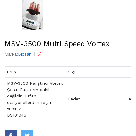
MSV-3500 Multi Speed Vortex
Marka:
Biosan
Ürün
Ölçü
Fiy
MSV-3500 Karıştırıcı Vortex
Çoklu Platform dahil
değildir.Lütfen
1 Adet
Aray
opsiyonellerden seçim
yapınız.
BS101045