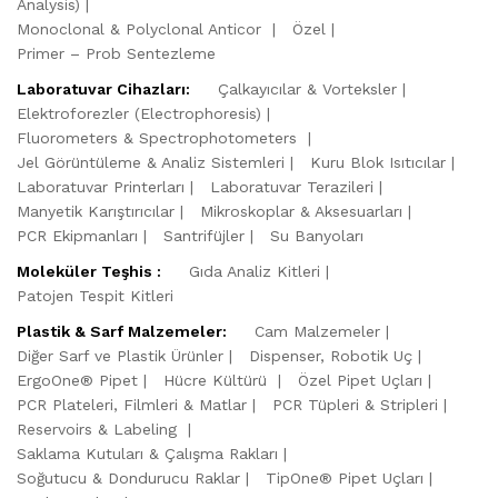
Analysis)
Monoclonal & Polyclonal Anticor
Özel
Primer – Prob Sentezleme
Laboratuvar Cihazları:
Çalkayıcılar & Vorteksler
Elektroforezler (Electrophoresis)
Fluorometers & Spectrophotometers
Jel Görüntüleme & Analiz Sistemleri
Kuru Blok Isıtıcılar
Laboratuvar Printerları
Laboratuvar Terazileri
Manyetik Karıştırıcılar
Mikroskoplar & Aksesuarları
PCR Ekipmanları
Santrifüjler
Su Banyoları
Moleküler Teşhis :
Gıda Analiz Kitleri
Patojen Tespit Kitleri
Plastik & Sarf Malzemeler:
Cam Malzemeler
Diğer Sarf ve Plastik Ürünler
Dispenser, Robotik Uç
ErgoOne® Pipet
Hücre Kültürü
Özel Pipet Uçları
PCR Plateleri, Filmleri & Matlar
PCR Tüpleri & Stripleri
Reservoirs & Labeling
Saklama Kutuları & Çalışma Rakları
Soğutucu & Dondurucu Raklar
TipOne® Pipet Uçları