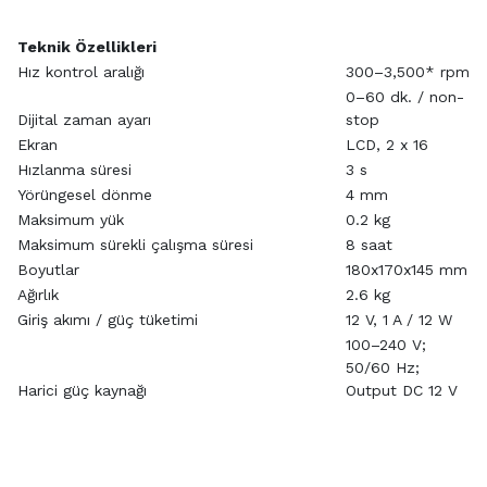
Teknik Özellikleri
Hız kontrol aralığı
300–3,500* rpm
0–60 dk. / non-
Dijital zaman ayarı
stop
Ekran
LCD, 2 x 16
Hızlanma süresi
3 s
Yörüngesel dönme
4 mm
Maksimum yük
0.2 kg
Maksimum sürekli çalışma süresi
8 saat
Boyutlar
180x170x145 mm
Ağırlık
2.6 kg
Giriş akımı / güç tüketimi
12 V, 1 A / 12 W
100–240 V;
50/60 Hz;
Harici güç kaynağı
Output DC 12 V