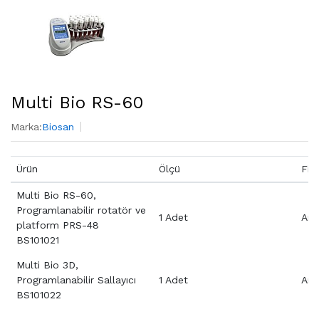
Multi Bio RS-60
Marka:
Biosan
Ürün
Ölçü
Fiy
Multi Bio RS-60,
Programlanabilir rotatör ve
1 Adet
Aray
platform PRS-48
BS101021
Multi Bio 3D,
Programlanabilir Sallayıcı
1 Adet
Aray
BS101022