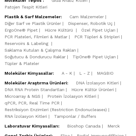
Moleküler Teşhis :
Gıda Analiz Kitleri
Patojen Tespit Kitleri
Plastik & Sarf Malzemeler:
Cam Malzemeler
Diğer Sarf ve Plastik Ürünler
Dispenser, Robotik Uç
ErgoOne® Pipet
Hücre Kültürü
Özel Pipet Uçları
PCR Plateleri, Filmleri & Matlar
PCR Tüpleri & Stripleri
Reservoirs & Labeling
Saklama Kutuları & Çalışma Rakları
Soğutucu & Dondurucu Raklar
TipOne® Pipet Uçları
Tüpler & Plateler
Moleküler Kimyasallar:
A - K
L - Z
MAGBIO
Moleküler Araştırma Ürünleri:
DNA İzolasyon Kitleri
DNA RNA Protein Standartları
Hücre Kültür Ürünleri
Microarray & NGS
Protein İzolasyon Kitleri
qPCR, PCR, Real Time PCR
Restriksiyon Enzimleri (Restriction Endonucleases)
RNA İzolasyon Kitleri
Tamponlar / Buffers
Laboratuvar Kimyasalları:
Bioshop Canada
Merck
Genel Teşhis Ürünleri:
Elisa
Radial Immunodiffision