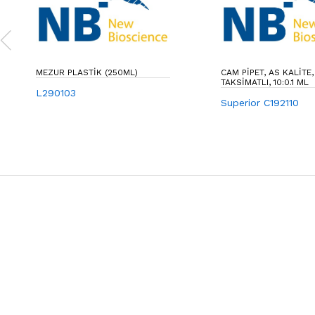
MEZUR PLASTIK (250ML)
CAM PIPET, AS KALITE
TAKSIMATLI, 10:0.1 ML
L290103
Superior C192110