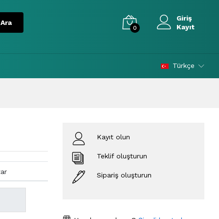
Giriş
Kayıt
0
Türkçe
Kayıt olun
Teklif oluşturun
tar
Sipariş oluşturun