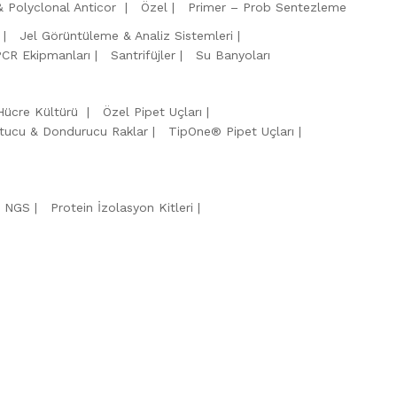
 Polyclonal Anticor
Özel
Primer – Prob Sentezleme
Jel Görüntüleme & Analiz Sistemleri
PCR Ekipmanları
Santrifüjler
Su Banyoları
Hücre Kültürü
Özel Pipet Uçları
tucu & Dondurucu Raklar
TipOne® Pipet Uçları
& NGS
Protein İzolasyon Kitleri