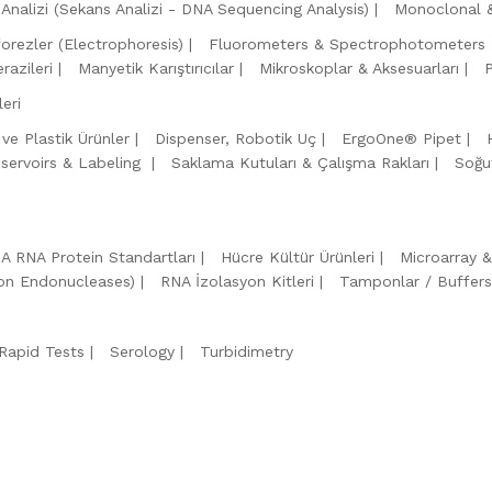
Analizi (Sekans Analizi - DNA Sequencing Analysis)
Monoclonal &
forezler (Electrophoresis)
Fluorometers & Spectrophotometers
razileri
Manyetik Karıştırıcılar
Mikroskoplar & Aksesuarları
eri
 ve Plastik Ürünler
Dispenser, Robotik Uç
ErgoOne® Pipet
servoirs & Labeling
Saklama Kutuları & Çalışma Rakları
Soğu
A RNA Protein Standartları
Hücre Kültür Ürünleri
Microarray 
tion Endonucleases)
RNA İzolasyon Kitleri
Tamponlar / Buffers
Rapid Tests
Serology
Turbidimetry