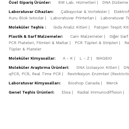
Özel Sipariş Ürünler:
BM Lab. Hizmetleri
DNA Dizileme 
Laboratuvar Cihazları:
Çalkayıcılar & Vorteksler
Elektro
Kuru Blok Isıtıcılar
Laboratuvar Printerları
Laboratuvar Te
Moleküler Teşhis :
Gıda Analiz Kitleri
Patojen Tespit Kitl
Plastik & Sarf Malzemeler:
Cam Malzemeler
Diğer Sarf
PCR Plateleri, Filmleri & Matlar
PCR Tüpleri & Stripleri
Re
Tüpler & Plateler
Moleküler Kimyasallar:
A - K
L - Z
MAGBIO
Moleküler Araştırma Ürünleri:
DNA İzolasyon Kitleri
DN
qPCR, PCR, Real Time PCR
Restriksiyon Enzimleri (Restric
Laboratuvar Kimyasalları:
Bioshop Canada
Merck
Genel Teşhis Ürünleri:
Elisa
Radial Immunodiffision