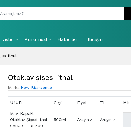
rvisler
Kurumsal
Haberler
İletişim
şesi ithal
Otoklav şişesi ithal
Marka:
New Bioscience
Ürün
Ölçü
Fiyat
TL
Mik
Mavi Kapaklı
Otoklav Şişesi İthal,
500ml
Arayınız
Arayınız
SAHA.SH-31-500