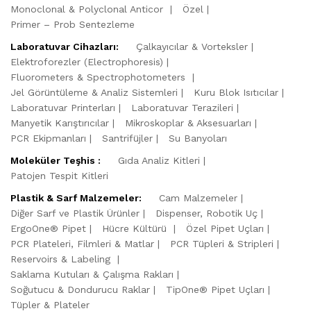
Monoclonal & Polyclonal Anticor
Özel
Primer – Prob Sentezleme
Laboratuvar Cihazları:
Çalkayıcılar & Vorteksler
Elektroforezler (Electrophoresis)
Fluorometers & Spectrophotometers
Jel Görüntüleme & Analiz Sistemleri
Kuru Blok Isıtıcılar
Laboratuvar Printerları
Laboratuvar Terazileri
Manyetik Karıştırıcılar
Mikroskoplar & Aksesuarları
PCR Ekipmanları
Santrifüjler
Su Banyoları
Moleküler Teşhis :
Gıda Analiz Kitleri
Patojen Tespit Kitleri
Plastik & Sarf Malzemeler:
Cam Malzemeler
Diğer Sarf ve Plastik Ürünler
Dispenser, Robotik Uç
ErgoOne® Pipet
Hücre Kültürü
Özel Pipet Uçları
PCR Plateleri, Filmleri & Matlar
PCR Tüpleri & Stripleri
Reservoirs & Labeling
Saklama Kutuları & Çalışma Rakları
Soğutucu & Dondurucu Raklar
TipOne® Pipet Uçları
Tüpler & Plateler