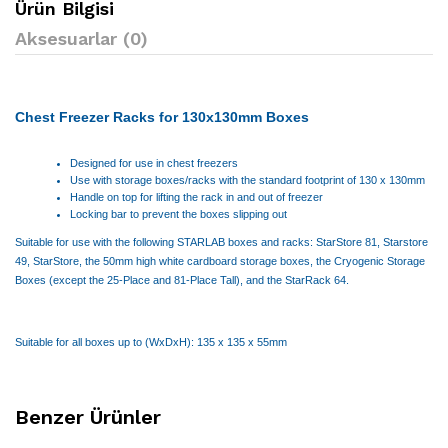
Ürün Bilgisi
Aksesuarlar (0)
Chest Freezer Racks for 130x130mm Boxes
Designed for use in chest freezers
Use with storage boxes/racks with the standard footprint of 130 x 130mm
Handle on top for lifting the rack in and out of freezer
Locking bar to prevent the boxes slipping out
Suitable for use with the following STARLAB boxes and racks: StarStore 81, Starstore
49, StarStore, the 50mm high white cardboard storage boxes, the Cryogenic Storage
Boxes (except the 25-Place and 81-Place Tall), and the StarRack 64.
Suitable for all boxes up to (WxDxH): 135 x 135 x 55mm
Benzer Ürünler