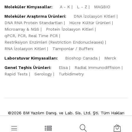
Moleküler Kimyasallar:
A - K
L - Z
MAGBIO
Moleküler Araştırma Ürünleri:
DNA İzolasyon Kitleri
DNA RNA Protein Standartları
Hücre Kültür Ürünleri
Microarray & NGS
Protein İzolasyon Kitleri
qPCR, PCR, Real Time PCR
Restriksiyon Enzimleri (Restriction Endonucleases)
RNA İzolasyon Kitleri
Tamponlar / Buffers
Laboratuvar Kimyasalları:
Bioshop Canada
Merck
Genel Teşhis Ürünleri:
Elisa
Radial Immunodiffision
Rapid Tests
Serology
Turbidimetry
©2026 BM Yazılım Danış. ve Lab. Sis. Ltd. Şti. Tüm Hakları
Saklıdır.
Powered by