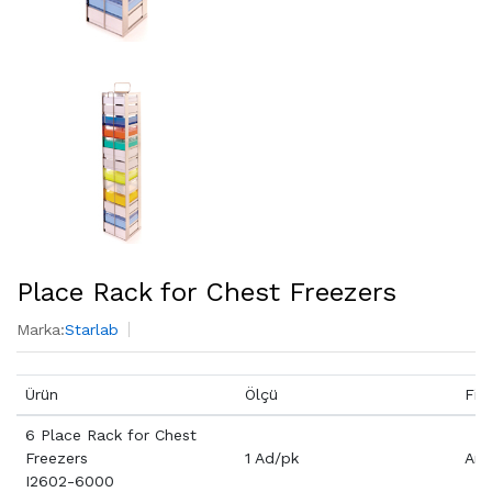
Place Rack for Chest Freezers
Marka:
Starlab
Ürün
Ölçü
Fiy
6 Place Rack for Chest
Freezers
1 Ad/pk
Aray
I2602-6000