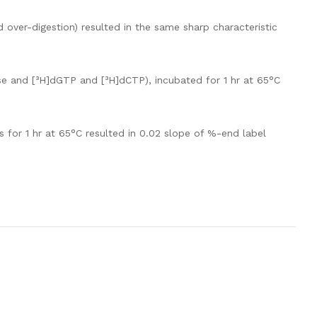
 over-digestion) resulted in the same sharp characteristic
se and [³H]dGTP and [³H]dCTP), incubated for 1 hr at 65°C
s for 1 hr at 65°C resulted in 0.02 slope of %-end label