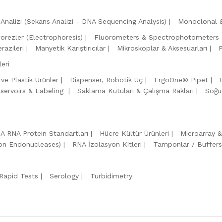
Analizi (Sekans Analizi - DNA Sequencing Analysis)
Monoclonal &
forezler (Electrophoresis)
Fluorometers & Spectrophotometers
razileri
Manyetik Karıştırıcılar
Mikroskoplar & Aksesuarları
eri
 ve Plastik Ürünler
Dispenser, Robotik Uç
ErgoOne® Pipet
servoirs & Labeling
Saklama Kutuları & Çalışma Rakları
Soğu
A RNA Protein Standartları
Hücre Kültür Ürünleri
Microarray 
tion Endonucleases)
RNA İzolasyon Kitleri
Tamponlar / Buffers
Rapid Tests
Serology
Turbidimetry