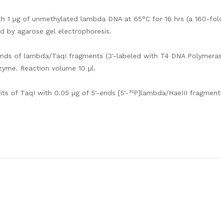
th 1 µg of unmethylated lambda DNA at 65°C for 16 hrs (a 160-fold
d by agarose gel electrophoresis.
'-ends of lambda/TaqI fragments (3'-labeled with T4 DNA Polymera
nzyme. Reaction volume 10 µl.
ts of TaqI with 0.05 µg of 5'-ends [5'-³²P]lambda/HaeIII fragment