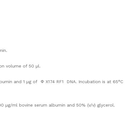
min.
ion volume of 50 µl.
lbumin and 1 µg of Ф X174 RF1 DNA. Incubation is at 65°C
0 µg/ml bovine serum albumin and 50% (v/v) glycerol.