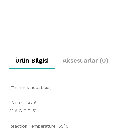
Ürün Bilgisi
Aksesuarlar (0)
(Thermus aquaticus)
5’-T C G A-3’
3’-A G C T-5’
Reaction Temperature: 65°C