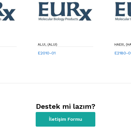
ALUI, (ALUI)
HAEIII, (HA
E2010-01
E2180-0
Destek mi lazım?
İletişim Formu