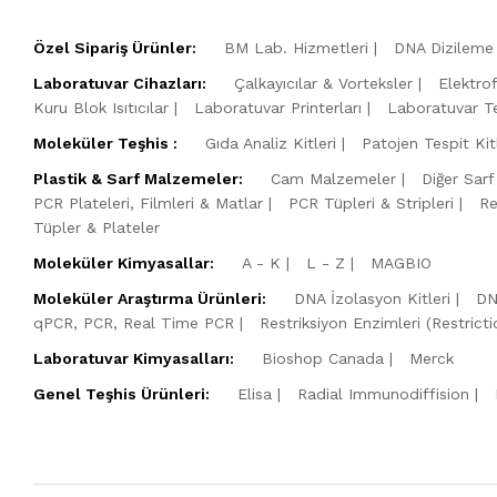
Özel Sipariş Ürünler:
BM Lab. Hizmetleri
DNA Dizileme 
Laboratuvar Cihazları:
Çalkayıcılar & Vorteksler
Elektro
Kuru Blok Isıtıcılar
Laboratuvar Printerları
Laboratuvar Te
Moleküler Teşhis :
Gıda Analiz Kitleri
Patojen Tespit Kitl
Plastik & Sarf Malzemeler:
Cam Malzemeler
Diğer Sarf
PCR Plateleri, Filmleri & Matlar
PCR Tüpleri & Stripleri
Re
Tüpler & Plateler
Moleküler Kimyasallar:
A - K
L - Z
MAGBIO
Moleküler Araştırma Ürünleri:
DNA İzolasyon Kitleri
DN
qPCR, PCR, Real Time PCR
Restriksiyon Enzimleri (Restric
Laboratuvar Kimyasalları:
Bioshop Canada
Merck
Genel Teşhis Ürünleri:
Elisa
Radial Immunodiffision