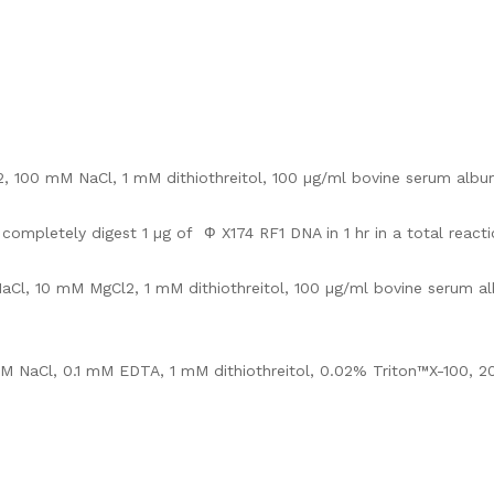
2, 100 mM NaCl, 1 mM dithiothreitol, 100 µg/ml bovine serum albu
 completely digest 1 µg of Ф X174 RF1 DNA in 1 hr in a total react
aCl, 10 mM MgCl2, 1 mM dithiothreitol, 100 µg/ml bovine serum a
 NaCl, 0.1 mM EDTA, 1 mM dithiothreitol, 0.02% Triton™X-100, 20