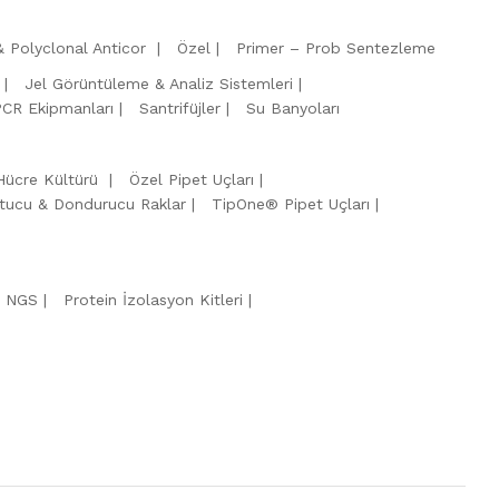
 Polyclonal Anticor
Özel
Primer – Prob Sentezleme
Jel Görüntüleme & Analiz Sistemleri
PCR Ekipmanları
Santrifüjler
Su Banyoları
Hücre Kültürü
Özel Pipet Uçları
tucu & Dondurucu Raklar
TipOne® Pipet Uçları
& NGS
Protein İzolasyon Kitleri