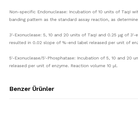
Non-specific Endonuclease: Incubation of 10 units of TaqI wi
banding pattern as the standard assay reaction, as determine
3'-Exonuclease: 5, 10 and 20 units of TaqI and 0.25 µg of 3
resulted in 0.02 slope of %-end label released per unit of e
5'-Exonuclease/5'-Phosphatase: Incubation of 5, 10 and 20 uni
released per unit of enzyme. Reaction volume 10 µl.
Benzer Ürünler