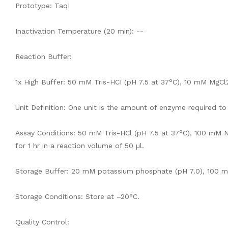
Prototype: TaqI
Inactivation Temperature (20 min): --
Reaction Buffer:
1x High Buffer: 50 mM Tris-HCI (pH 7.5 at 37°C), 10 mM MgCl
Unit Definition: One unit is the amount of enzyme required to
Assay Conditions: 50 mM Tris-HCl (pH 7.5 at 37°C), 100 mM N
for 1 hr in a reaction volume of 50 µl.
Storage Buffer: 20 mM potassium phosphate (pH 7.0), 100 mM
Storage Conditions: Store at –20°C.
Quality Control: