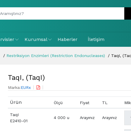
rvisler
Kurumsal
Haberler
İletişim
)
Restriksiyon Enzimleri (Restriction Endonucleases)
TaqI, (Taq
TaqI, (TaqI)
Marka:
EURx
Ürün
Ölçü
Fiyat
TL
Mik
TaqI
4 000 u
Arayınız
Arayınız
E2410-01