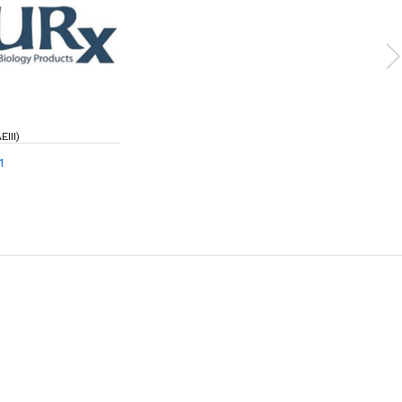
EIII)
1