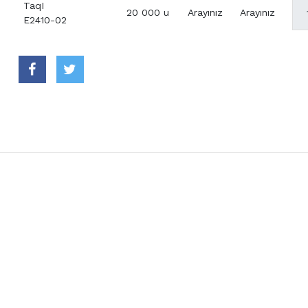
TaqI
20 000 u
Arayınız
Arayınız
E2410-02