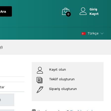
Giriş
Kayıt
0
Türkçe
I)
Kayıt olun
Teklif oluşturun
tar
Sipariş oluşturun