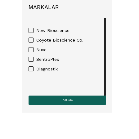
MARKALAR
New Bioscience
Coyote Bioscience Co.
Nüve
SentroPlex
Diagnostik