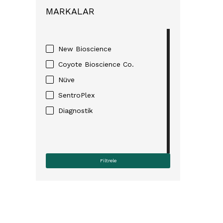
MARKALAR
New Bioscience
Coyote Bioscience Co.
Nüve
SentroPlex
Diagnostik