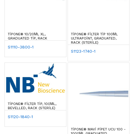
TIPONE® 10/20ΜL XL,
TIPONE® FILTER TIP 100ΜL
GRADUATED TIP, RACK
ULTRAPOINT, GRADUATED,
RACK (STERILE)
S1110-3800-1
S1123-1740-1
TIPONE® FILTER TIP, 100ΜL,
BEVELLED, RACK (STERILE)
S1120-1840-1
TIPONE® MAVI PIPET UCU 100 -
1000ΜL GRADUATED