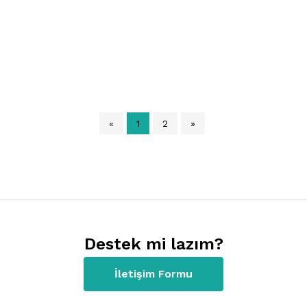
«
1
2
»
Destek mi lazım?
İletişim Formu