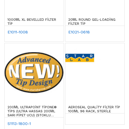
1000ΜL XL BEVELLED FILTER
20ΜL ROUND GEL-LOADING
TIP
FILTER TIP
E1011-1008
E1021-0618
200ΜL ULTRAPOINT TIPONE®
AEROSEAL QUALITY FILTER TIP
TIPS (ULTRA HASSAS 200ΜL
100ΜL 96 RACK, STERILE
SARI PIPET UCU) (STOKLU
ÜRÜNDÜR)
S1113-1800-1