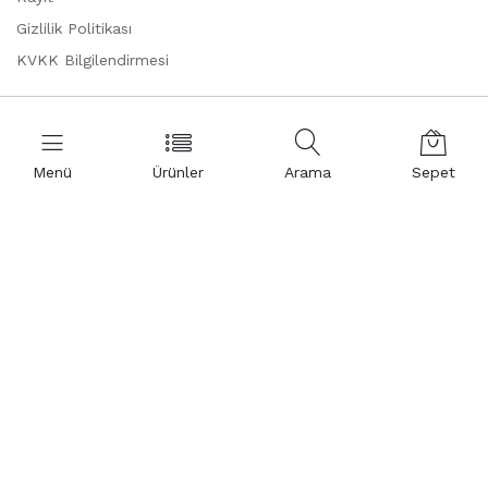
Gizlilik Politikası
KVKK Bilgilendirmesi
Kurumsal
Menü
Ürünler
Arama
Sepet
Hakkımızda
Temsilciliklerimiz
Sertifikalar
Referanslarımız
İş Ortaklığı
Resmi Ticari Kimlik
Yardım ve Destek
Hesabım