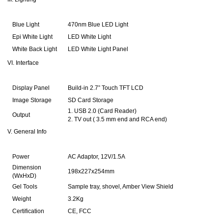
Blue Light
470nm Blue LED Light
Epi White Light
LED White Light
White Back Light
LED White Light Panel
VI. Interface
Display Panel
Build-in 2.7” Touch TFT LCD
Image Storage
SD Card Storage
1. USB 2.0 (Card Reader)
Output
2. TV out ( 3.5 mm end and RCA end)
V. General Info
Power
AC Adaptor, 12V/1.5A
Dimension
198x227x254mm
(WxHxD)
Gel Tools
Sample tray, shovel, Amber View Shield
Weight
3.2Kg
Certification
CE, FCC