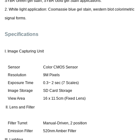
SYBR Green gel stain, SYBR Gold gel Stain applications.
2. White light application: Coomassie blue gel stain, western blot colorimetric
signal forms.
Specifications
I. Image Capturing Unit
Sensor
Color CMOS Sensor
Resolution
9M Pixels
Exposure Time
0.3~ 2 sec (7 Scales)
Image Storage
SD Card Storage
View Area
16 x 11.5cm (Fixed Lens)
II. Lens and Filter
Filter Turret
Manual-Driven, 2 position
Emission Filter
520nm Amber Filter
III. Lighting