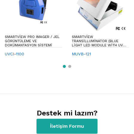
SMARTVIEW PRO IMAGER / JEL
SMARTVIEW
GÖRÜNTÜLEME VE
TRANSILLUMINATOR (BLUE
DOKÜMANTASYON SISTEMI
LIGHT LED MODULE WITH UV
LIGHT)
UVCI-1100
MUVB-121
Destek mi lazım?
İletişim Formu