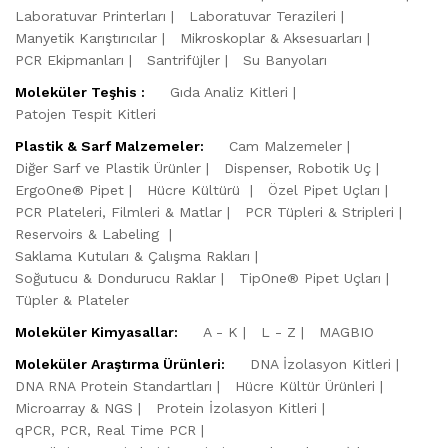
Laboratuvar Printerları
Laboratuvar Terazileri
Manyetik Karıştırıcılar
Mikroskoplar & Aksesuarları
PCR Ekipmanları
Santrifüjler
Su Banyoları
Moleküler Teşhis :
Gıda Analiz Kitleri
Patojen Tespit Kitleri
Plastik & Sarf Malzemeler:
Cam Malzemeler
Diğer Sarf ve Plastik Ürünler
Dispenser, Robotik Uç
ErgoOne® Pipet
Hücre Kültürü
Özel Pipet Uçları
PCR Plateleri, Filmleri & Matlar
PCR Tüpleri & Stripleri
Reservoirs & Labeling
Saklama Kutuları & Çalışma Rakları
Soğutucu & Dondurucu Raklar
TipOne® Pipet Uçları
Tüpler & Plateler
Moleküler Kimyasallar:
A - K
L - Z
MAGBIO
Moleküler Araştırma Ürünleri:
DNA İzolasyon Kitleri
DNA RNA Protein Standartları
Hücre Kültür Ürünleri
Microarray & NGS
Protein İzolasyon Kitleri
qPCR, PCR, Real Time PCR