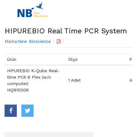
HIPUREBIO Real Time PCR System
Marka:
New Bioscience
Ürün
Ölçü
Fiy
HIPUREBIO K-Qube Real-
time PCR 6 Plex (w/o
1 Adet
Aray
computer)
HQ910006