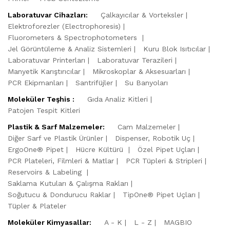
Laboratuvar Cihazları:
Çalkayıcılar & Vorteksler
Elektroforezler (Electrophoresis)
Fluorometers & Spectrophotometers
Jel Görüntüleme & Analiz Sistemleri
Kuru Blok Isıtıcılar
Laboratuvar Printerları
Laboratuvar Terazileri
Manyetik Karıştırıcılar
Mikroskoplar & Aksesuarları
PCR Ekipmanları
Santrifüjler
Su Banyoları
Moleküler Teşhis :
Gıda Analiz Kitleri
Patojen Tespit Kitleri
Plastik & Sarf Malzemeler:
Cam Malzemeler
Diğer Sarf ve Plastik Ürünler
Dispenser, Robotik Uç
ErgoOne® Pipet
Hücre Kültürü
Özel Pipet Uçları
PCR Plateleri, Filmleri & Matlar
PCR Tüpleri & Stripleri
Reservoirs & Labeling
Saklama Kutuları & Çalışma Rakları
Soğutucu & Dondurucu Raklar
TipOne® Pipet Uçları
Tüpler & Plateler
Moleküler Kimyasallar:
A - K
L - Z
MAGBIO