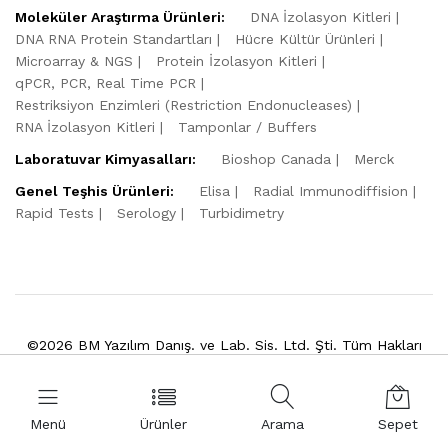
Moleküler Araştırma Ürünleri:
DNA İzolasyon Kitleri
DNA RNA Protein Standartları
Hücre Kültür Ürünleri
Microarray & NGS
Protein İzolasyon Kitleri
qPCR, PCR, Real Time PCR
Restriksiyon Enzimleri (Restriction Endonucleases)
RNA İzolasyon Kitleri
Tamponlar / Buffers
Laboratuvar Kimyasalları:
Bioshop Canada
Merck
Genel Teşhis Ürünleri:
Elisa
Radial Immunodiffision
Rapid Tests
Serology
Turbidimetry
©2026 BM Yazılım Danış. ve Lab. Sis. Ltd. Şti. Tüm Hakları
Saklıdır.
Powered by
VitaSoft
Menü
Ürünler
Arama
Sepet