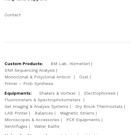
Contact
Custom Products:
BM Lab. Hizmetleri
DNA Sequencing Analysis
Monoclonal & Polyclonal Anticor
Özel
Primer – Prob Synthesis
Equipments:
Shakers & Vortexs
Electrophoresis
Fluorometers & Spectrophotometers
Gel Imaging & Analysis Systems
Dry Block Thermostats
LAB Prınter
Balances
Magnetic Strierrs
Microscopes & Accessories
PCR Equipments
Sentrifuges
Water Baths