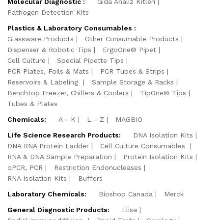
Molecular Diagnostic :
Gıda Analiz Kitleri
Pathogen Detection Kits
Plastics & Laboratory Consumables :
Glassware Products
Other Consumable Products
Dispenser & Robotic Tips
ErgoOne® Pipet
Cell Culture
Special Pipette Tips
PCR Plates, Foils & Mats
PCR Tubes & Strips
Reservoirs & Labeling
Sample Storage & Racks
Benchtop Freezer, Chillers & Coolers
TipOne® Tips
Tubes & Plates
Chemicals:
A - K
L - Z
MAGBIO
Life Science Research Products:
DNA Isolation Kits
DNA RNA Protein Ladder
Cell Culture Consumables
RNA & DNA Sample Preparation
Protein Isolation Kits
qPCR, PCR
Restriction Endonucleases
RNA Isolation Kits
Buffers
Laboratory Chemicals:
Bioshop Canada
Merck
General Diagnostic Products:
Elisa